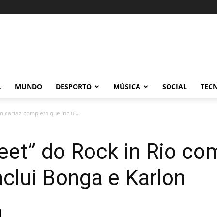
L
MUNDO
DESPORTO
MÚSICA
SOCIAL
TEC
m cartaz completo que inclui...
eet” do Rock in Rio co
clui Bonga e Karlon