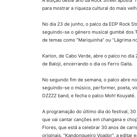
A edição deste ano da Rock Street aposta “n
para mostrar a riqueza cultural do mais vel
No dia 23 de junho, o palco da EDP Rock Str
seguindo-se o género musical gumbé dos Ta
de temas como “Mariquinha” ou “Lágrima no
Karlon, de Cabo Verde, abre o palco no dia
de Baloji, encerrando o dia os Ferro Gaita.
No segundo fim de semana, o palco abre no 
seguindo-se o músico, performer, poeta, vid
DZZZZ band, e fecha o palco Moh! Kouyaté.
A programação do último dia do festival, 3
que vai cantar canções em changana e chop
Flores, que está a celebrar 30 anos de carr
originais, “Kandongueiro Voador”, a editar e