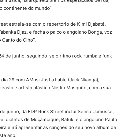
a música, na arquitetura e nos espetáculos de rua,
ho continente do mundo”.
eet estreia-se com o repertório de Kimi Djabaté,
banka Djaz, e fecha o palco o angolano Bonga, voz
 Canto do Olho”.
 24 de junho, seguindo-se o ritmo rock-rumba e funk
dia 29 com A’Mosi Just a Lable (Jack Nkanga),
easta e artista plástico Nástio Mosquito, com a sua
0 de junho, da EDP Rock Street inclui Selma Uamusse,
e, dialetos de Moçambique, Batuk, e o angolano Paulo
eira e irá apresentar as canções do seu novo álbum de
ste ano.