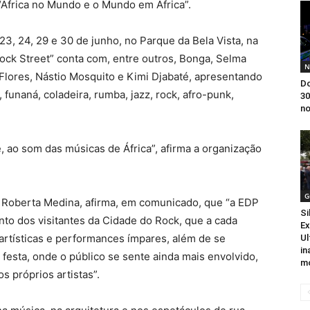
 “África no Mundo e o Mundo em África”.
23, 24, 29 e 30 de junho, no Parque da Bela Vista, na
Rock Street” conta com, entre outros, Bonga, Selma
N
Flores, Nástio Mosquito e Kimi Djabaté, apresentando
Do
funaná, coladeira, rumba, jazz, rock, afro-punk,
30
no
 ao som das músicas de África”, afirma a organização
G
, Roberta Medina, afirma, em comunicado, que “a EDP
Si
nto dos visitantes da Cidade do Rock, que a cada
E
artísticas e performances ímpares, além de se
Ul
in
festa, onde o público se sente ainda mais envolvido,
m
 próprios artistas”.