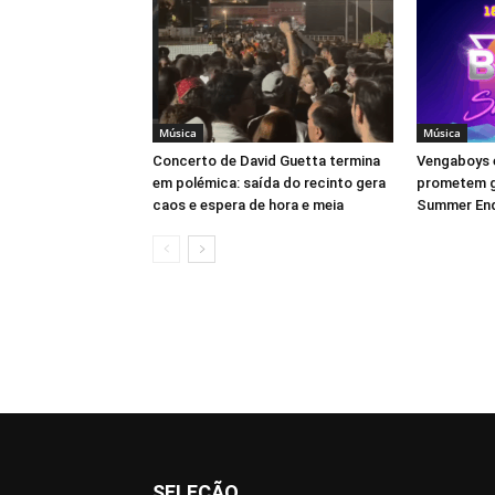
Música
Música
Concerto de David Guetta termina
Vengaboys e
em polémica: saída do recinto gera
prometem g
caos e espera de hora e meia
Summer End
SELEÇÃO