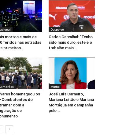
acional
Desporto
is mortos e mais de
Carlos Carvalhal: “Tenho
0 feridos nas estradas
sido mais duro, este é o
s primeiros...
trabalho mais...
uimarães
Minho
lvares homenageou os
José Luís Carneiro,
x-Combatentes do
Mariana Leitão e Mariana
tramar com a
Mortágua em campanha
aguração de
pelo...
onumento