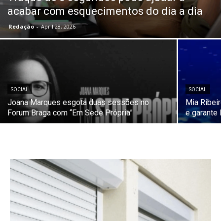
acabar com esquecimentos do dia a dia
Redação
-
April 28, 2026
SOCIAL
SOCIAL
Joana Marques esgota duas sessões no
Mia Ribeir
Forum Braga com “Em Sede Própria”
e garante