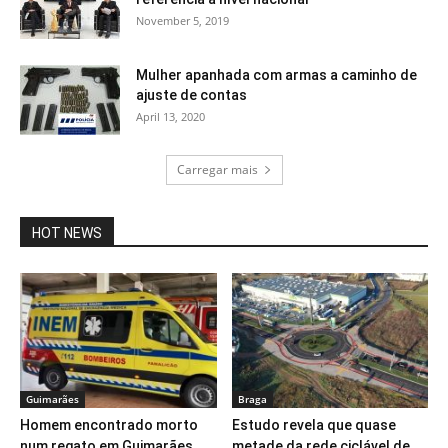
November 5, 2019
Mulher apanhada com armas a caminho de
ajuste de contas
April 13, 2020
Carregar mais
HOT NEWS
Guimarães
Braga
Homem encontrado morto
Estudo revela que quase
num regato em Guimarães
metade da rede ciclável de