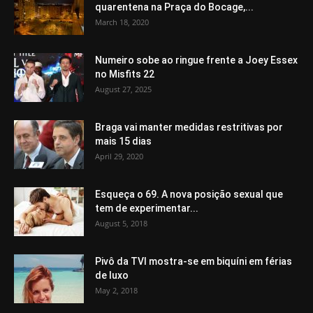
quarentena na Praça do Bocage,...
March 18, 2020
Numeiro sobe ao ringue frente a Joey Essex
no Misfits 22
August 27, 2025
Braga vai manter medidas restritivas por
mais 15 dias
April 29, 2020
Esqueça o 69. A nova posição sexual que
tem de experimentar...
August 5, 2018
Pivô da TVI mostra-se em biquíni em férias
de luxo
May 2, 2018