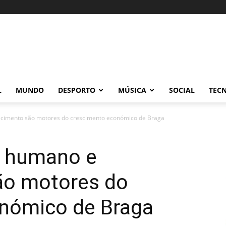
L
MUNDO
DESPORTO
MÚSICA
SOCIAL
TEC
ecimento são motores do crescimento económico de Braga
l humano e
ão motores do
nómico de Braga