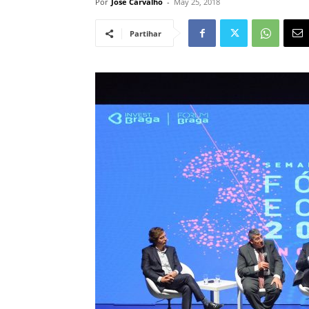
Por
José Carvalho
-
May 25, 2018
Partihar