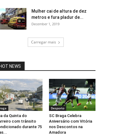
Mulher cai de altura de dez
metros e fura pladur de...
December 1, 2019
Carregar mais
HOT NEWS
raga
Desporto
a da Quinta do
SC Braga Celebra
rreiro com trânsito
Aniversário com Vitória
ndicionado durante 75
nos Descontos na
as...
Amadora