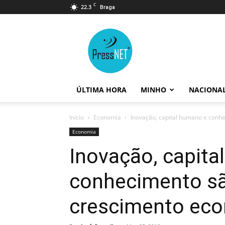
C
22.3
Braga
PressNET
ÚLTIMA HORA
MINHO
NACIONA
Início
Economia
Inovação, capital humano e conh
Economia
Inovação, capita
conhecimento s
crescimento eco