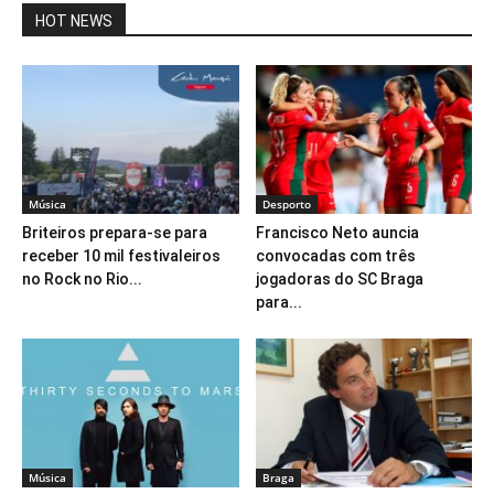
HOT NEWS
Música
Desporto
Briteiros prepara-se para
Francisco Neto auncia
receber 10 mil festivaleiros
convocadas com três
no Rock no Rio...
jogadoras do SC Braga
para...
Música
Braga