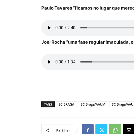
Paulo Tavares “ficamos no lugar que mere
Joel Rocha “uma fase regular imaculada, o n
TAGS
SC BRAGA
SC Braga/AAUM
SC Braga/AAU
Partihar