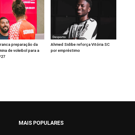
Desporto
rranca preparação da
Ahmed Sidibe reforça Vitória SC
ina de voleibol para a
por empréstimo
/27
MAIS POPULARES