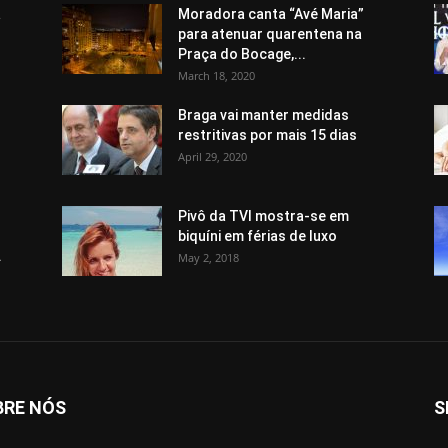
a
Moradora canta “Avé Maria”
para atenuar quarentena na
Praça do Bocage,...
March 18, 2020
Braga vai manter medidas
restritivas por mais 15 dias
April 29, 2020
Pivô da TVI mostra-se em
biquíni em férias de luxo
.
May 2, 2018
BRE NÓS
S