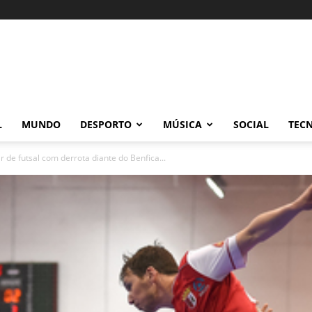
L
MUNDO
DESPORTO
MÚSICA
SOCIAL
TEC
de futsal com derrota diante do Benfica...