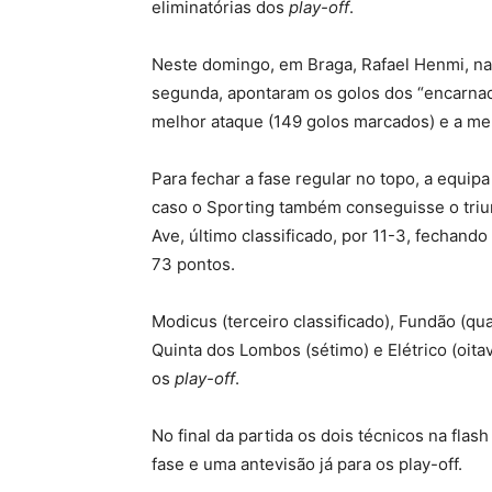
eliminatórias dos
play-off
.
Neste domingo, em Braga, Rafael Henmi, na p
segunda, apontaram os golos dos “encarnad
melhor ataque (149 golos marcados) e a mel
Para fechar a fase regular no topo, a equip
caso o Sporting também conseguisse o triun
Ave, último classificado, por 11-3, fechan
73 pontos.
Modicus (terceiro classificado), Fundão (qua
Quinta dos Lombos (sétimo) e Elétrico (oita
os
play-off
.
No final da partida os dois técnicos na fla
fase e uma antevisão já para os play-off.