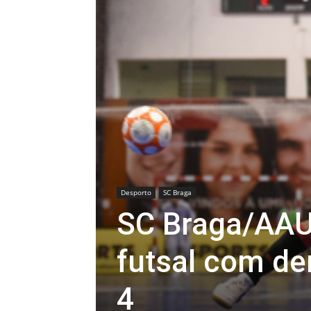
Desporto
SC Braga
SC Braga/AAU
futsal com der
4