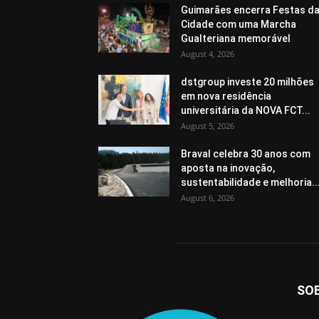
Guimarães encerra Festas d
Cidade com uma Marcha
Gualteriana memorável
August 4, 2026
dstgroup investe 20 milhões
em nova residência
universitária da NOVA FCT...
August 5, 2026
Braval celebra 30 anos com
aposta na inovação,
sustentabilidade e melhoria..
August 6, 2026
SO