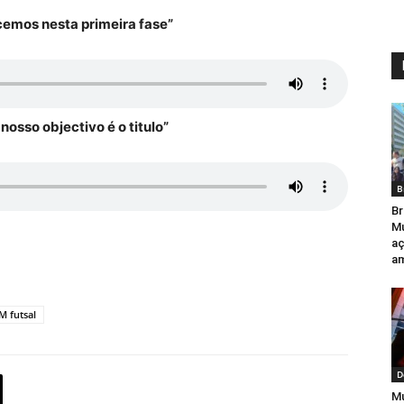
cemos nesta primeira fase”
osso objectivo é o titulo”
B
Br
Mu
aç
am
M futsal
D
Mu