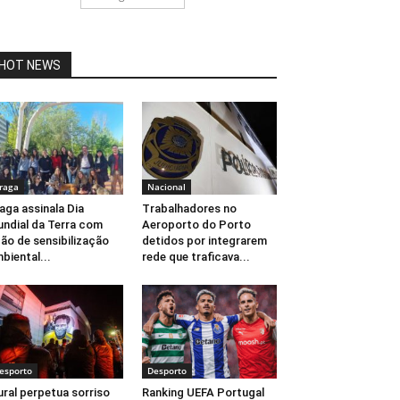
HOT NEWS
raga
Nacional
aga assinala Dia
Trabalhadores no
ndial da Terra com
Aeroporto do Porto
ão de sensibilização
detidos por integrarem
biental...
rede que traficava...
esporto
Desporto
ral perpetua sorriso
Ranking UEFA Portugal