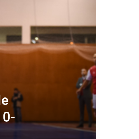
de
 0-