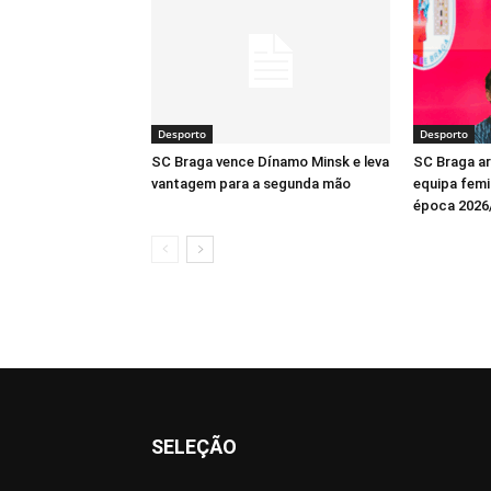
Desporto
Desporto
SC Braga vence Dínamo Minsk e leva
SC Braga a
vantagem para a segunda mão
equipa femin
época 2026
SELEÇÃO