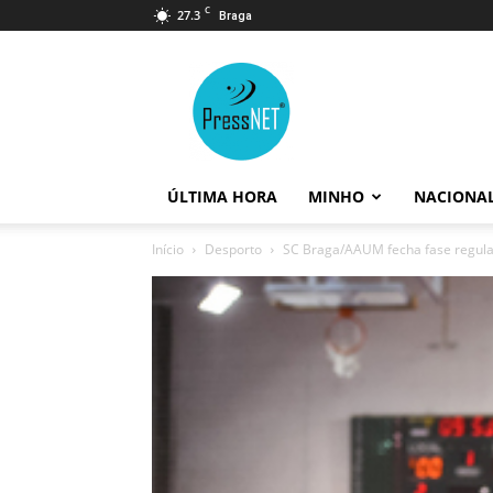
C
27.3
Braga
PressNET
ÚLTIMA HORA
MINHO
NACIONA
Início
Desporto
SC Braga/AAUM fecha fase regular 