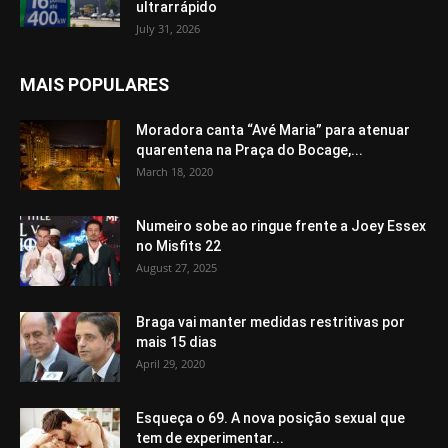
ultrarrápido
July 31, 2026
MAIS POPULARES
Moradora canta “Avé Maria” para atenuar
quarentena na Praça do Bocage,...
March 18, 2020
Numeiro sobe ao ringue frente a Joey Essex
no Misfits 22
August 27, 2025
Braga vai manter medidas restritivas por
mais 15 dias
April 29, 2020
Esqueça o 69. A nova posição sexual que
tem de experimentar...