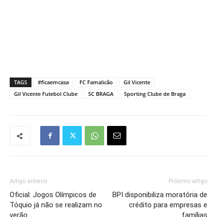
TAGS
#ficaemcasa
FC Famalicão
Gil Vicente
Gil Vicente Futebol Clube
SC BRAGA
Sporting Clube de Braga
Artigo anterior
Próximo artigo
Oficial: Jogos Olímpicos de
BPI disponibiliza moratória de
Tóquio já não se realizam no
crédito para empresas e
verão
famílias