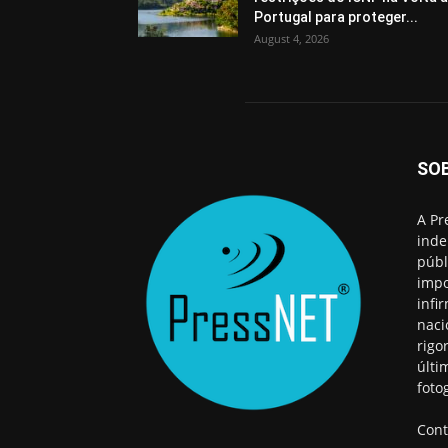
Portugal para proteger...
August 4, 2026
SO
A Pr
inde
públ
impo
infi
naci
rigo
últi
foto
Cont