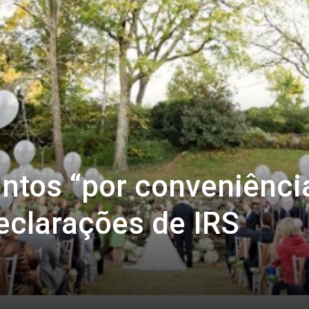
untos “por conveniênci
eclarações de IRS