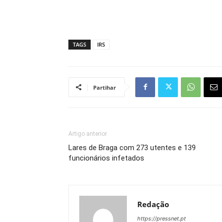
TAGS
IRS
Partihar
Artigo anterior
Lares de Braga com 273 utentes e 139
funcionários infetados
Redação
https://pressnet.pt