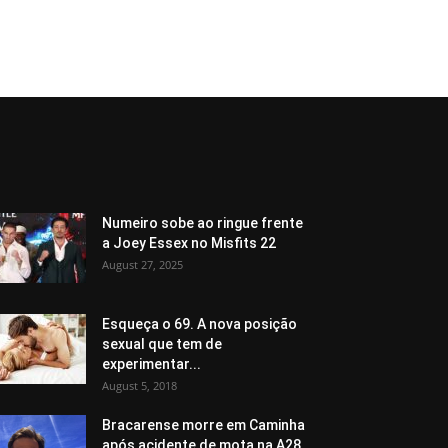
Numeiro sobe ao ringue frente
a Joey Essex no Misfits 22
August 27, 2025
Esqueça o 69. A nova posição
sexual que tem de
experimentar...
August 5, 2018
Bracarense morre em Caminha
após acidente de mota na A28