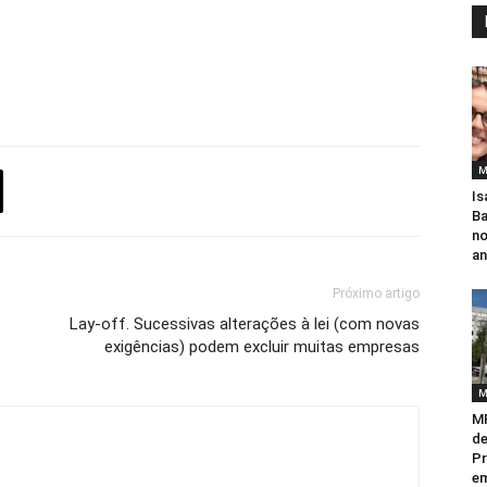
M
Is
Ba
no
an
Próximo artigo
Lay-off. Sucessivas alterações à lei (com novas
exigências) podem excluir muitas empresas
M
MP
de
Pr
em