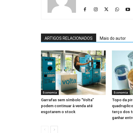
ARTIGOS RELACIONADOS
Mais do autor
Economia
Economia
Garrafas sem símbolo “Volta”
Topo da pir
podem continuar à venda até
quadruplic
esgotarem o stock
terço dos t
ganhar entr