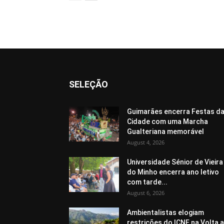
SELEÇÃO
Guimarães encerra Festas d
Cidade com uma Marcha
Gualteriana memorável
August 4, 2026
Universidade Sénior de Vieira
do Minho encerra ano letivo
com tarde...
August 6, 2026
Ambientalistas elogiam
restrições do ICNF na Volta a