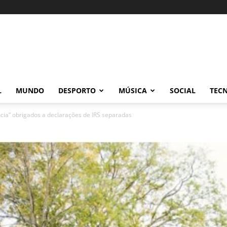
L
MUNDO
DESPORTO
MÚSICA
SOCIAL
TEC
ncia” obrigados a declarações de IRS separadas