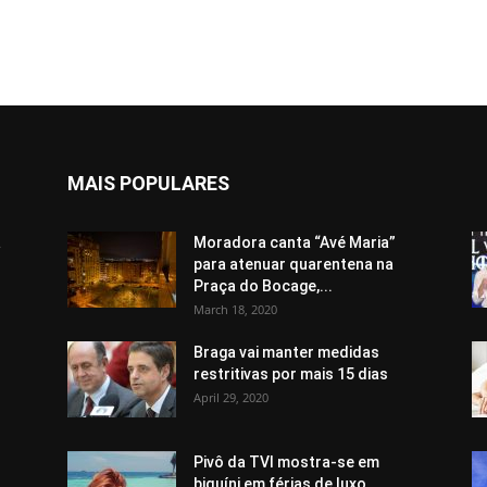
MAIS POPULARES
a
Moradora canta “Avé Maria”
para atenuar quarentena na
Praça do Bocage,...
March 18, 2020
Braga vai manter medidas
restritivas por mais 15 dias
April 29, 2020
Pivô da TVI mostra-se em
biquíni em férias de luxo