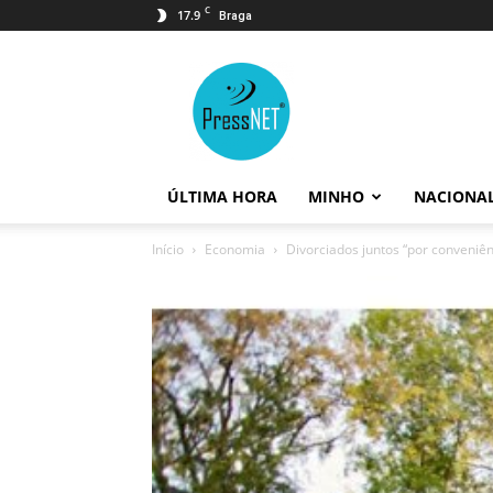
C
17.9
Braga
PressNET
ÚLTIMA HORA
MINHO
NACIONA
Início
Economia
Divorciados juntos “por conveniê