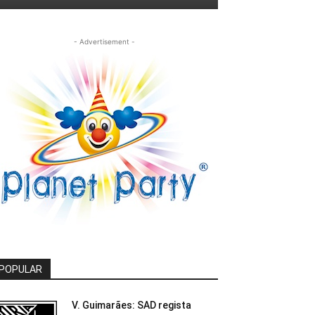
- Advertisement -
POPULAR
V. Guimarães: SAD regista