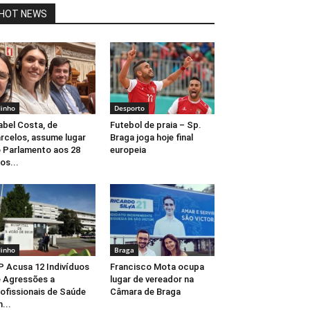
HOT NEWS
inho
Desporto
abel Costa, de
Futebol de praia – Sp.
rcelos, assume lugar
Braga joga hoje final
 Parlamento aos 28
europeia
os...
inho
Braga
 Acusa 12 Indivíduos
Francisco Mota ocupa
 Agressões a
lugar de vereador na
ofissionais de Saúde
Câmara de Braga
...