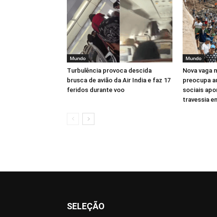
Mundo
Mundo
Turbulência provoca descida
Nova vaga m
brusca de avião da Air India e faz 17
preocupa au
feridos durante voo
sociais apo
travessia 
SELEÇÃO