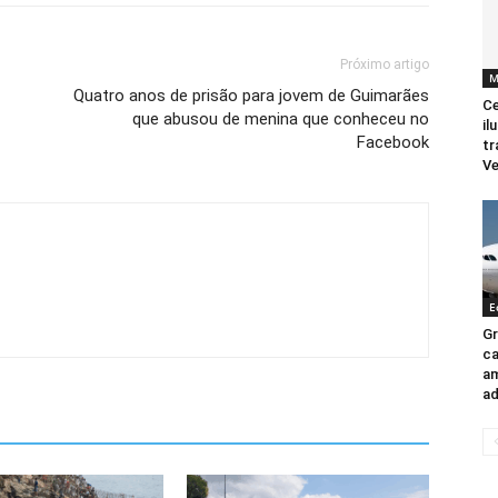
Próximo artigo
M
Quatro anos de prisão para jovem de Guimarães
Ce
que abusou de menina que conheceu no
il
Facebook
tr
Ve
E
Gr
ca
a
ad