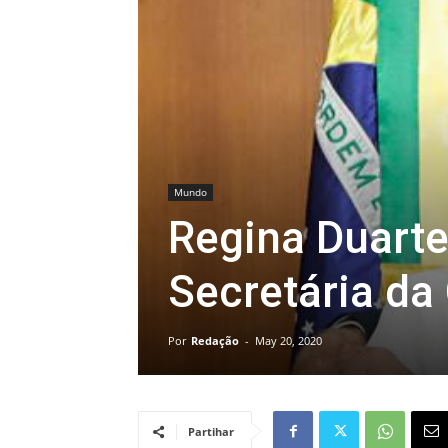
Mundo
Regina Duarte
Secretária da 
Por
Redação
-
May 20, 2020
Partihar