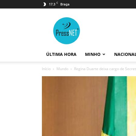
C
17.3
Braga
PressNET
ÚLTIMA HORA
MINHO
NACIONA
Início
Mundo
Regina Duarte deixa cargo de Secretá