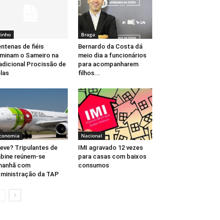
inho
Braga
ntenas de fiéis
Bernardo da Costa dá
uminam o Sameiro na
meio dia a funcionários
adicional Procissão de
para acompanharem
las
filhos...
conomia
Nacional
eve? Tripulantes de
IMI agravado 12 vezes
bine reúnem-se
para casas com baixos
manhã com
consumos
ministração da TAP