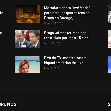
Moradora canta “Avé Maria”
 do
para atenuar quarentena na
Praça do Bocage,...
March 18, 2020
de
Braga vai manter medidas
restritivas por mais 15 dias
April 29, 2020
Pivô da TVI mostra-se em
biquíni em férias de luxo
May 2, 2018
BRE NÓS
S