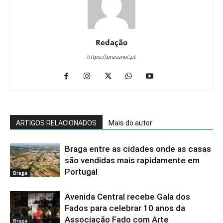
Redação
https://pressnet.pt
ARTIGOS RELACIONADOS
Mais do autor
Braga entre as cidades onde as casas
são vendidas mais rapidamente em
Portugal
Braga
Avenida Central recebe Gala dos
Fados para celebrar 10 anos da
Associação Fado com Arte
Braga