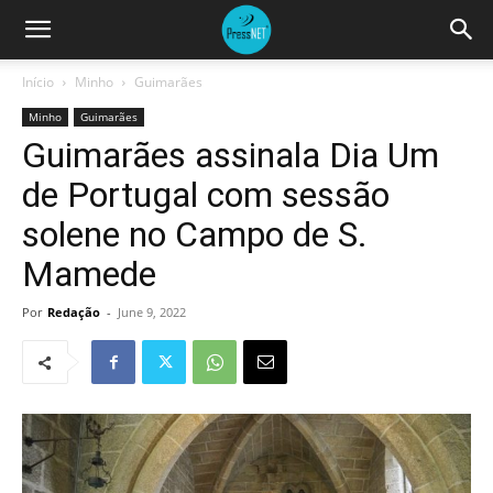
Início
Minho
Guimarães
Minho
Guimarães
Guimarães assinala Dia Um
de Portugal com sessão
solene no Campo de S.
Mamede
Por
Redação
-
June 9, 2022