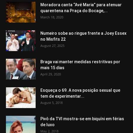
Moradora canta “Avé Maria” para atenuar
quarentena na Praça do Bocage,...
March 18, 2020
Numeiro sobe ao ringue frente a Joey Essex
no Misfits 22
August 27, 2025
Braga vai manter medidas restritivas por
mais 15 dias
April 29, 2020
Esqueça o 69. A nova posição sexual que
tem de experimentar...
August 5, 2018
Pivô da TVI mostra-se em biquíni em férias
de luxo
May 2, 2018