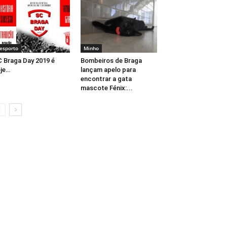
esporto
Minho
 Braga Day 2019 é
Bombeiros de Braga
je…
lançam apelo para
encontrar a gata
mascote Fénix:...