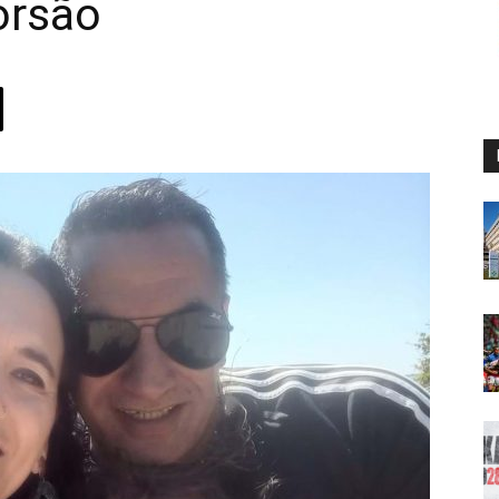
orsão