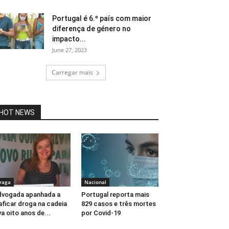
Portugal é 6.º país com maior
diferença de género no
impacto...
June 27, 2023
Carregar mais
HOT NEWS
raga
Nacional
vogada apanhada a
Portugal reporta mais
aficar droga na cadeia
829 casos e três mortes
va oito anos de...
por Covid-19