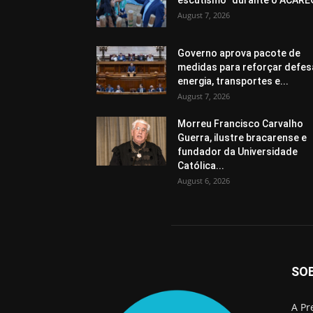
escutismo” durante o ACARE
August 7, 2026
Governo aprova pacote de
medidas para reforçar defes
energia, transportes e...
August 7, 2026
Morreu Francisco Carvalho
Guerra, ilustre bracarense e
fundador da Universidade
Católica...
August 6, 2026
SO
A Pr