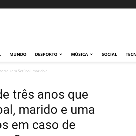
L
MUNDO
DESPORTO
MÚSICA
SOCIAL
TEC
orreu em Setúbal, marido e...
e três anos que
al, marido e uma
dos em caso de