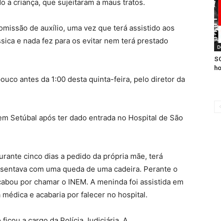
o a criança, que sujeitaram a maus tratos.
e omissão de auxílio, uma vez que terá assistido aos
ica e nada fez para os evitar nem terá prestado
D
SC
ho
co antes da 1:00 desta quinta-feira, pelo diretor da
em Setúbal após ter dado entrada no Hospital de São
urante cinco dias a pedido da própria mãe, terá
resentava com uma queda de uma cadeira. Perante o
cabou por chamar o INEM. A meninda foi assistida em
édica e acabaria por falecer no hospital.
ficou a cargo da Polícia Judiciária. A