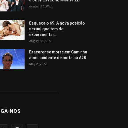
a Joey Essex no Misfits 22
August 27, 2025
Esqueça o 69. A nova posição
sexual que tem de
experimentar...
August 5, 2018
Bracarense morre em Caminha
após acidente de mota na A28
May 8, 2022
IGA-NOS