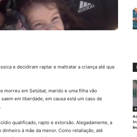
sica e decidiram raptar e maltratar a criança até que
e morreu em Setúbal, marido e uma filha vão
ca saem em liberdade, em causa está um caso de
.
B
Ad
dio qualificado, rapto e extorsão. Alegadamente, a
tr
le
 dinheiro à mãe da menor. Como retaliação, até