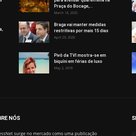
G
para atenuar quarentena na
Praça do Bocage,...
March 18, 2020
Braga vai manter medidas
a,
restritivas por mais 15 dias
April 29, 2020
Pivô da TVI mostra-se em
biquíni em férias de luxo
May 2, 2018
BRE NÓS
S
essNet surge no mercado como uma publicação