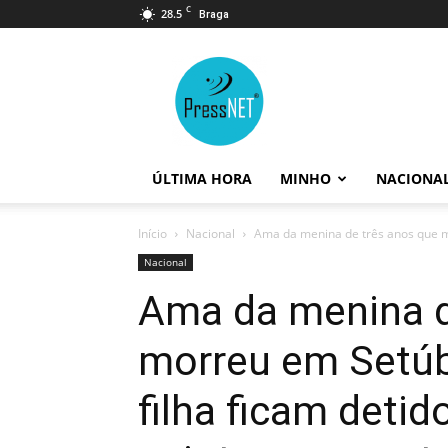
C
28.5
Braga
PressNET
ÚLTIMA HORA
MINHO
NACIONA
Início
Nacional
Ama da menina de três anos que m
Nacional
Ama da menina d
morreu em Setúb
filha ficam deti