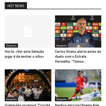
HOT NEWS
Desporto
Desporto
Horta: «Ver esta Seleção
Carlos Vicens alerta antes do
jogar é de encher o olho»
duelo com o Estrela
Vermelha: “Temos...
Desporto
Desporto
Guimarães promove “Corrida
Benfica derrota Dínamo Kyiv