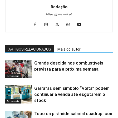
Redação
https://pressnet.pt
ARTIGOS RELACIONADOS
Mais do autor
Grande descida nos combustíveis
prevista para a próxima semana
Economia
Garrafas sem símbolo “Volta” podem
continuar à venda até esgotarem o
stock
Economia
Topo da pirâmide salarial quadruplicou