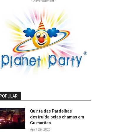
- Advertisement -
POPULAR
Quinta das Pardelhas
destruída pelas chamas em
Guimarães
April 29, 2020