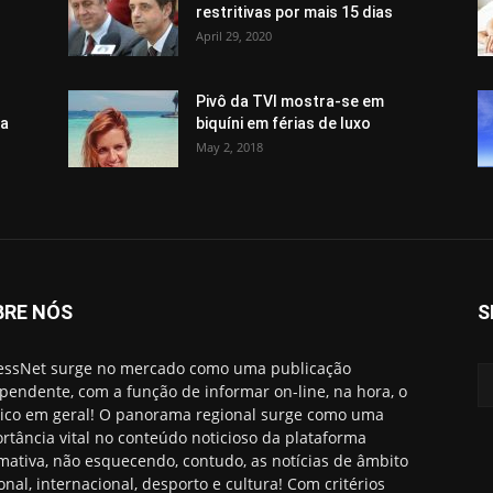
restritivas por mais 15 dias
April 29, 2020
Pivô da TVI mostra-se em
ma
biquíni em férias de luxo
May 2, 2018
BRE NÓS
S
essNet surge no mercado como uma publicação
pendente, com a função de informar on-line, na hora, o
ico em geral! O panorama regional surge como uma
rtância vital no conteúdo noticioso da plataforma
rmativa, não esquecendo, contudo, as notícias de âmbito
onal, internacional, desporto e cultura! Com critérios