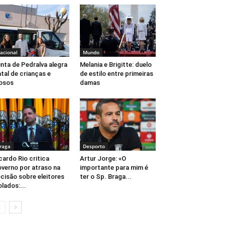
acional
Mundo
nta de Pedralva alegra
Melania e Brigitte: duelo
tal de crianças e
de estilo entre primeiras
osos
damas
raga
Desporto
cardo Rio critica
Artur Jorge: «O
verno por atraso na
importante para mim é
cisão sobre eleitores
ter o Sp. Braga...
olados:...