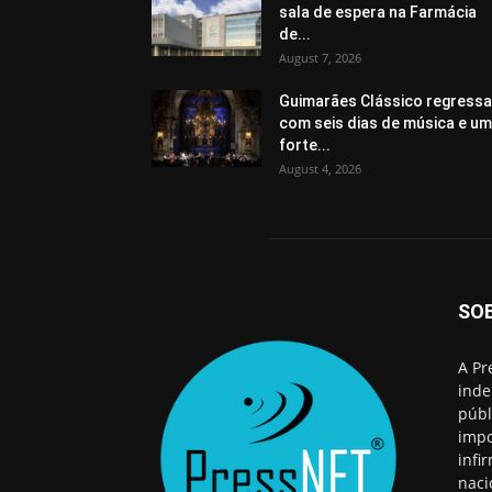
sala de espera na Farmácia
de...
August 7, 2026
Guimarães Clássico regressa
com seis dias de música e u
forte...
August 4, 2026
SO
A Pr
inde
públ
impo
infi
naci