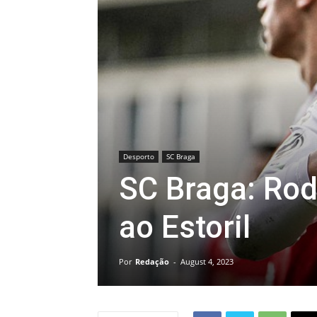
Desporto
SC Braga
SC Braga: Ro
ao Estoril
Por
Redação
-
August 4, 2023