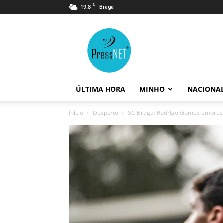
C
19.8
Braga
PressNET
ÚLTIMA HORA
MINHO
NACIONA
Início
Desporto
SC Braga: Rodrigo Gomes emprest