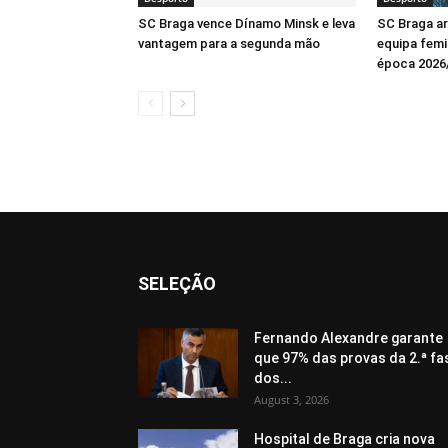
SC Braga vence Dínamo Minsk e leva
SC Braga a
vantagem para a segunda mão
equipa femin
época 2026
SELEÇÃO
Fernando Alexandre garante
que 97% das provas da 2.ª fa
dos...
August 3, 2026
Hospital de Braga cria nova