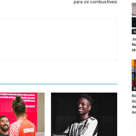
para os combustíveis
N
Ju
Na
id
B
Ri
Go
de
is
Desporto