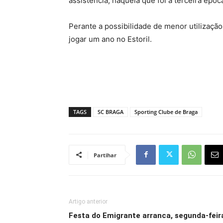
assistência, naquela que foi a terceira époc
Perante a possibilidade de menor utilização
jogar um ano no Estoril.
TAGS
SC BRAGA
Sporting Clube de Braga
Partihar
Artigo anterior
Festa do Emigrante arranca, segunda-feir