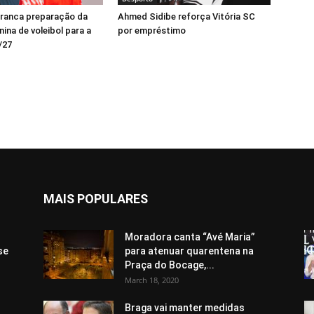
rranca preparação da
Ahmed Sidibe reforça Vitória SC
ina de voleibol para a
por empréstimo
/27
MAIS POPULARES
Moradora canta “Avé Maria”
se
para atenuar quarentena na
Praça do Bocage,...
March 18, 2020
Braga vai manter medidas