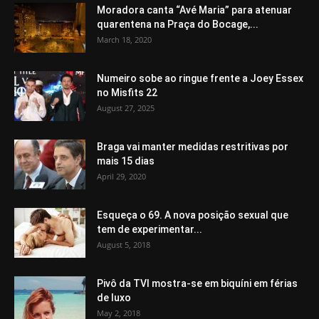
Moradora canta “Avé Maria” para atenuar
quarentena na Praça do Bocage,...
March 18, 2020
Numeiro sobe ao ringue frente a Joey Essex
no Misfits 22
August 27, 2025
Braga vai manter medidas restritivas por
mais 15 dias
April 29, 2020
Esqueça o 69. A nova posição sexual que
tem de experimentar...
August 5, 2018
Pivô da TVI mostra-se em biquíni em férias
de luxo
May 2, 2018