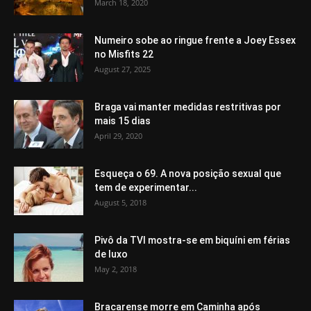
March 18, 2020
Numeiro sobe ao ringue frente a Joey Essex
no Misfits 22
August 27, 2025
Braga vai manter medidas restritivas por
mais 15 dias
April 29, 2020
Esqueça o 69. A nova posição sexual que
tem de experimentar...
August 5, 2018
Pivô da TVI mostra-se em biquíni em férias
de luxo
May 2, 2018
Bracarense morre em Caminha após