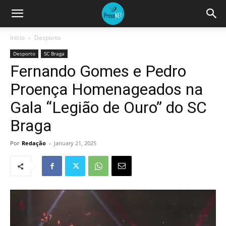
Início
Desporto
Desporto
SC Braga
Fernando Gomes e Pedro
Proença Homenageados na
Gala “Legião de Ouro” do SC
Braga
Por
Redação
-
January 21, 2025