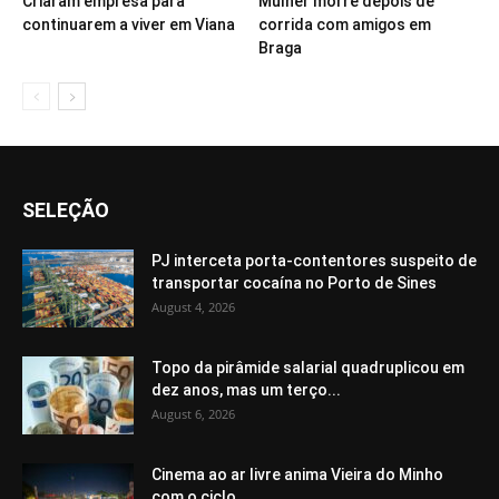
Criaram empresa para
Mulher morre depois de
continuarem a viver em Viana
corrida com amigos em
Braga
SELEÇÃO
PJ interceta porta-contentores suspeito de
transportar cocaína no Porto de Sines
August 4, 2026
Topo da pirâmide salarial quadruplicou em
dez anos, mas um terço...
August 6, 2026
Cinema ao ar livre anima Vieira do Minho
com o ciclo...