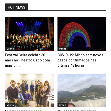
HOT NEWS
Minho
Minho
Festival Celta celebra 30
COVID-19: Minho sem novos
anos no Theatro Circo com
casos confirmados nas
mais um...
últimas 48 horas
Minho
Braga