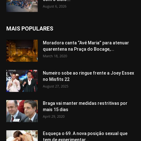
August 6, 2026
MAIS POPULARES
Moradora canta “Avé Maria” para atenuar
quarentena na Praça do Bocage,...
March 18, 2020
Numeiro sobe ao ringue frente a Joey Essex
no Misfits 22
August 27, 2025
Braga vai manter medidas restritivas por
mais 15 dias
April 29, 2020
Esqueça o 69. A nova posição sexual que
tem de experimentar...