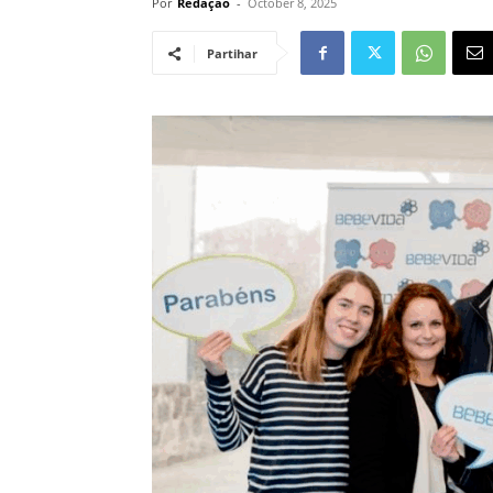
Por
Redação
-
October 8, 2025
Partihar