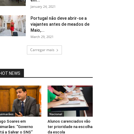
em...
January 24, 2021
Portugal não deve abrir-se a
viajantes antes de meados de
Maio,...
March 29, 2021
Carregar mais
HOT NEWS
uimarães
Nacional
ugo Soares em
Alunos carenciados vão
imarães: “Governo
ter prioridade na escolha
tá a Salvar o SNS”
da escola