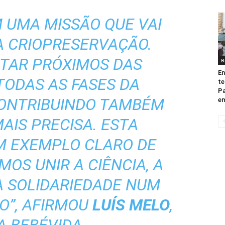
M UMA MISSÃO QUE VAI
A CRIOPRESERVAÇÃO.
TAR PRÓXIMOS DAS
B
E
TODAS AS FASES DA
te
Pa
CONTRIBUINDO TAMBÉM
em
AIS PRECISA. ESTA
M EXEMPLO CLARO DE
OS UNIR A CIÊNCIA, A
A SOLIDARIEDADE NUM
O”, AFIRMOU
LUÍS MELO
,