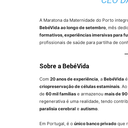
CEO D
A Maratona da Maternidade do Porto integ
BebéVida ao longo de setembro
, mês dedi
formativos, experiências imersivas para f
profissionais de saúde para partilha de con
Sobre a BebéVida
Com
20 anos de experiência
, a
BebéVida
é
criopreservação de células estaminais
. Ao
de
60 mil famílias
e armazenou
mais de 90 
regenerativa é uma realidade, tendo contri
paralisia cerebral
e
autismo
.
Em Portugal, é o
único banco privado
que r