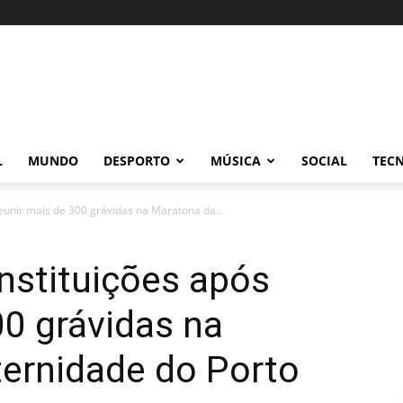
L
MUNDO
DESPORTO
MÚSICA
SOCIAL
TEC
eunir mais de 300 grávidas na Maratona da...
nstituições após
00 grávidas na
ernidade do Porto