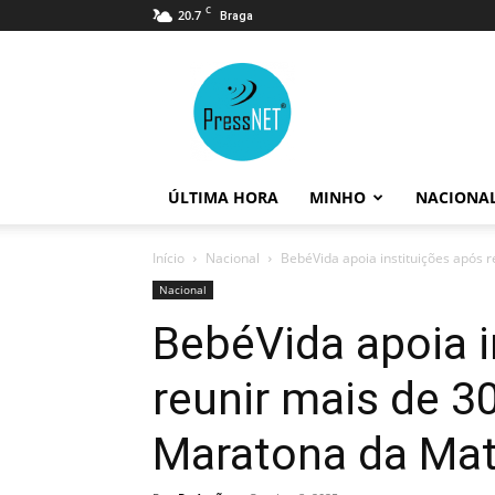
C
20.7
Braga
PressNET
ÚLTIMA HORA
MINHO
NACIONA
Início
Nacional
BebéVida apoia instituições após r
Nacional
BebéVida apoia i
reunir mais de 3
Maratona da Mat