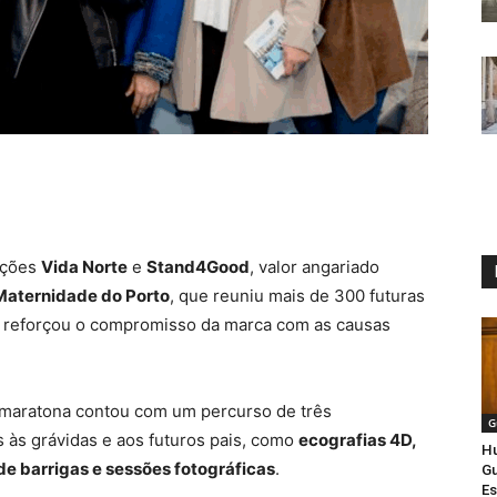
uições
Vida Norte
e
Stand4Good
, valor angariado
Maternidade do Porto
, que reuniu mais de 300 futuras
 reforçou o compromisso da marca com as causas
a maratona contou com um percurso de três
G
s às grávidas e aos futuros pais, como
ecografias 4D,
H
de barrigas e sessões fotográficas
.
Gu
Es