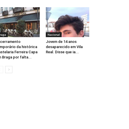
raga
Nacional
ncerramento
Jovem de 14 anos
mporário da histórica
desaparecido em Vila
stelaria Ferreira Capa
Real. Disse que ia...
 Braga por falta...