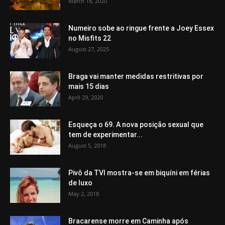
March 18, 2020
Numeiro sobe ao ringue frente a Joey Essex
no Misfits 22
August 27, 2025
Braga vai manter medidas restritivas por
mais 15 dias
April 29, 2020
Esqueça o 69. A nova posição sexual que
tem de experimentar...
August 5, 2018
Pivô da TVI mostra-se em biquíni em férias
de luxo
May 2, 2018
Bracarense morre em Caminha após