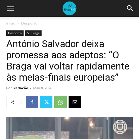
Início
Desporto
Desporto
SC Braga
António Salvador deixa
promessa aos adeptos: “O
Braga vai voltar rapidamente
às meias-finais europeias”
Por
Redação
-
May 8, 2026