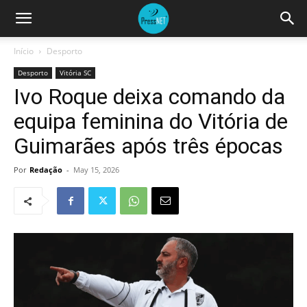
Início
Desporto
Desporto
Vitória SC
Ivo Roque deixa comando da
equipa feminina do Vitória de
Guimarães após três épocas
Por
Redação
-
May 15, 2026