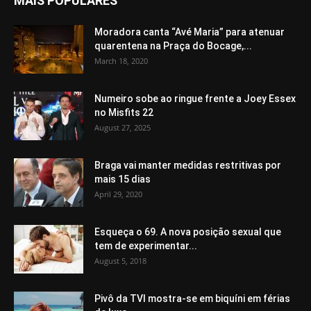
MAIS POPULARES
Moradora canta “Avé Maria” para atenuar
quarentena na Praça do Bocage,...
March 18, 2020
Numeiro sobe ao ringue frente a Joey Essex
no Misfits 22
August 27, 2025
Braga vai manter medidas restritivas por
mais 15 dias
April 29, 2020
Esqueça o 69. A nova posição sexual que
tem de experimentar...
August 5, 2018
Pivô da TVI mostra-se em biquíni em férias