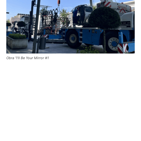
Obra “I’ll Be Your Mirror #1