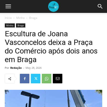
Início
Minho
Braga
Minho
Braga
Escultura de Joana
Vasconcelos deixa a Praça
do Comércio após dois anos
em Braga
Por
Redação
-
May 28, 2026