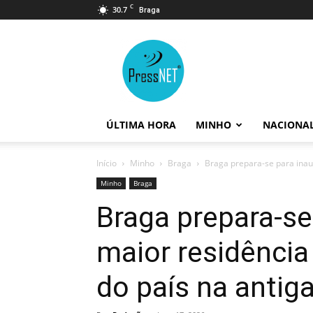
C
30.7
Braga
PressNET
ÚLTIMA HORA
MINHO
NACIONA
Início
Minho
Braga
Braga prepara-se para inaug
Minho
Braga
Braga prepara-se
maior residência 
do país na antig