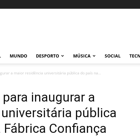
L
MUNDO
DESPORTO
MÚSICA
SOCIAL
TEC
urar a maior residência universitária pública do país na...
 para inaugurar a
universitária pública
a Fábrica Confiança