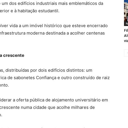
um dos edifícios industriais mais emblemáticos da
ior e à habitação estudantil.
N
olver vida a um imóvel histórico que esteve encerrado
Fi
nfraestrutura moderna destinada a acolher centenas
Al
vi
a crescente
, distribuídas por dois edifícios distintos: um
rica de sabonetes Confiança e outro construído de raiz
ento.
derar a oferta pública de alojamento universitário em
crescente numa cidade que acolhe milhares de
o.