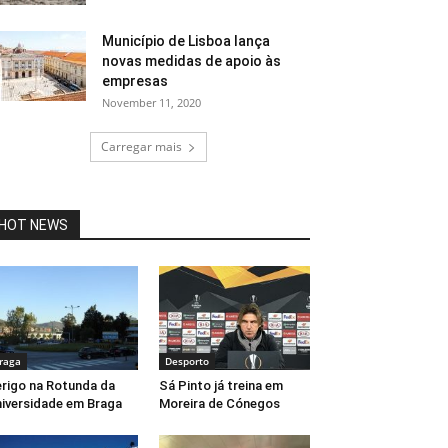
Município de Lisboa lança
novas medidas de apoio às
empresas
November 11, 2020
Carregar mais
HOT NEWS
raga
Desporto
rigo na Rotunda da
Sá Pinto já treina em
iversidade em Braga
Moreira de Cónegos