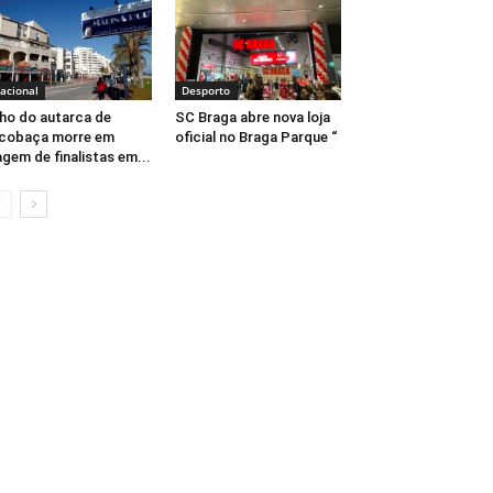
acional
Desporto
lho do autarca de
SC Braga abre nova loja
cobaça morre em
oficial no Braga Parque “
agem de finalistas em...