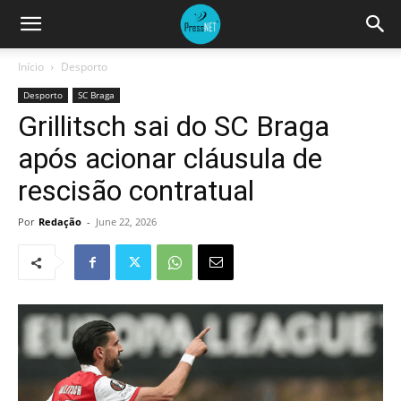
Início
Desporto
Desporto
SC Braga
Grillitsch sai do SC Braga
após acionar cláusula de
rescisão contratual
Por
Redação
-
June 22, 2026