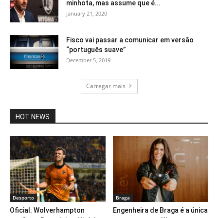
minhota, mas assume que é...
January 21, 2020
Fisco vai passar a comunicar em versão
“português suave”
December 5, 2019
Carregar mais
HOT NEWS
Desporto
Braga
Oficial: Wolverhampton
Engenheira de Braga é a única