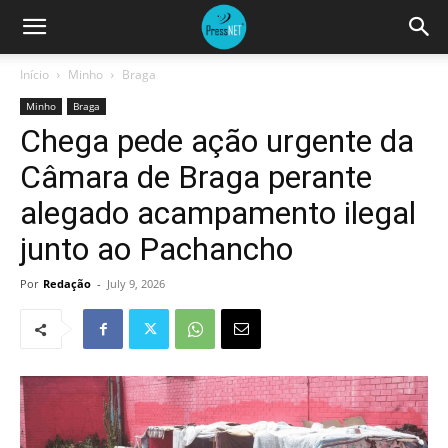
Início
Minho
Braga
Minho
Braga
Chega pede ação urgente da
Câmara de Braga perante
alegado acampamento ilegal
junto ao Pachancho
Por
Redação
-
July 9, 2026