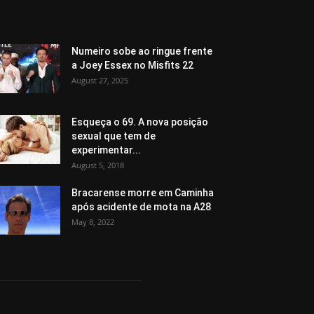
Numeiro sobe ao ringue frente
a Joey Essex no Misfits 22
August 27, 2025
Esqueça o 69. A nova posição
sexual que tem de
experimentar...
August 5, 2018
Bracarense morre em Caminha
após acidente de mota na A28
May 8, 2022