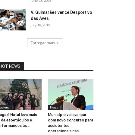
June 23, 2026
V. Guimarães vence Desportivo
das Aves
July 10, 2019
Carregar mais
HOT NEWS
acional
Braga
aga é Natal leva mais
Município vai avançar
 de espetáculos e
com novo concurso para
rformances às...
assistentes
operacionais nas