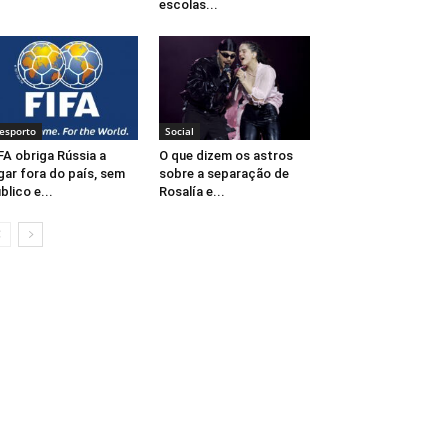
escolas...
esporto
Social
FA obriga Rússia a
O que dizem os astros
gar fora do país, sem
sobre a separação de
blico e...
Rosalía e...