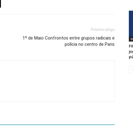
Próximo artigo
1º de Maio Confrontos entre grupos radicais e
D
polícia no centro de Paris
FI
jo
pú