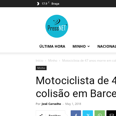
C
17.9
Braga
PressNET
ÚLTIMA HORA
MINHO
NACIONA
Início
Minho
Motociclista de 47 anos morre em co
Minho
Motociclista de
colisão em Barc
Por
José Carvalho
-
May 1, 2018
Partihar