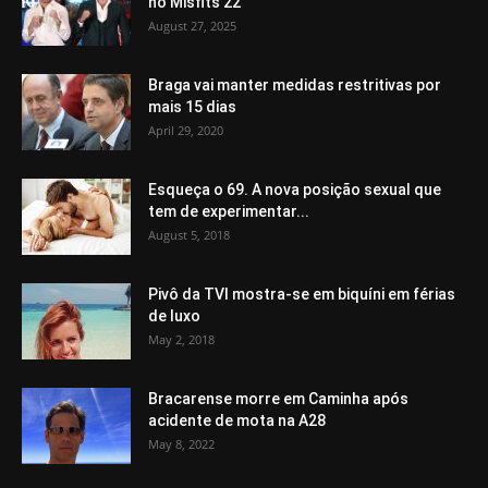
no Misfits 22
August 27, 2025
Braga vai manter medidas restritivas por
mais 15 dias
April 29, 2020
Esqueça o 69. A nova posição sexual que
tem de experimentar...
August 5, 2018
Pivô da TVI mostra-se em biquíni em férias
de luxo
May 2, 2018
Bracarense morre em Caminha após
acidente de mota na A28
May 8, 2022