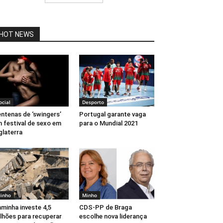
HOT NEWS
ocial
Desporto
ntenas de ‘swingers’
Portugal garante vaga
 festival de sexo em
para o Mundial 2021
glaterra
inho
Minho
minha investe 4,5
CDS-PP de Braga
lhões para recuperar
escolhe nova liderança