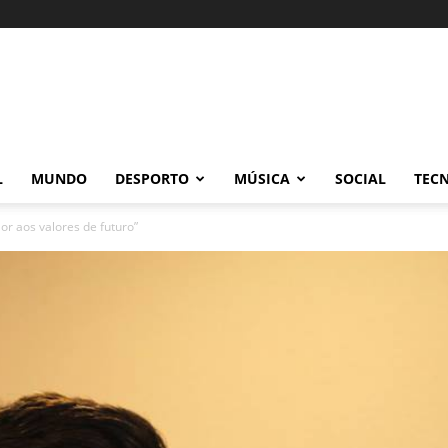
L
MUNDO
DESPORTO
MÚSICA
SOCIAL
TEC
or aos valores de futuro”