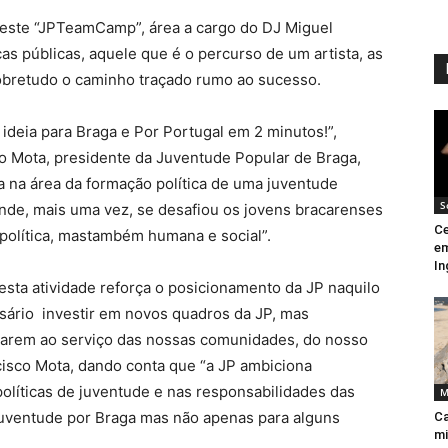
neste “JPTeamCamp”, área a cargo do DJ Miguel
as públicas, aquele que é o percurso de um artista, as
sobretudo o caminho traçado rumo ao sucesso.
ideia para Braga e Por Portugal em 2 minutos!”,
sco Mota, presidente da Juventude Popular de Braga,
a na área da formação política de uma juventude
S
onde, mais uma vez, se desafiou os jovens bracarenses
Ce
política, mastambém humana e social”.
em
In
“esta atividade reforça o posicionamento da JP naquilo
essário investir em novos quadros da JP, mas
tarem ao serviço das nossas comunidades, do nosso
cisco Mota, dando conta que “a JP ambiciona
olíticas de juventude e nas responsabilidades das
M
ventude por Braga mas não apenas para alguns
Ca
mi