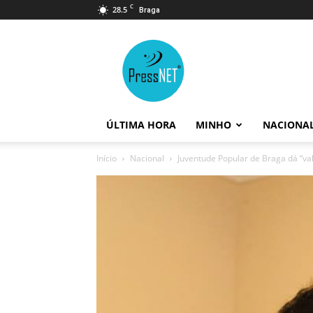
C
28.5
Braga
PressNET
ÚLTIMA HORA
MINHO
NACIONA
Início
Nacional
Juventude Popular de Braga dá “val