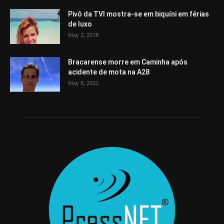
Pivô da TVI mostra-se em biquíni em férias
de luxo
May 2, 2018
Bracarense morre em Caminha após
acidente de mota na A28
May 8, 2022