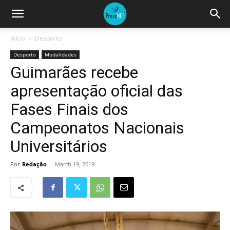
Início
Desporto
Desporto
Modalidades
Guimarães recebe
apresentação oficial das
Fases Finais dos
Campeonatos Nacionais
Universitários
Por
Redação
-
March 19, 2019