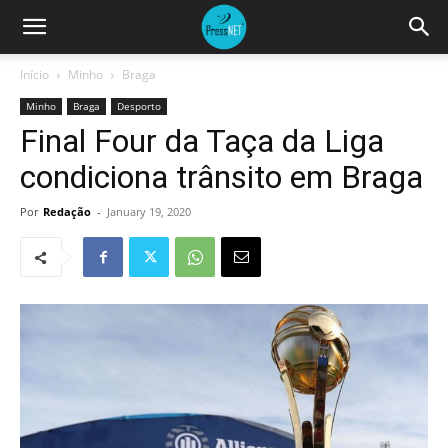
Início
Minho
Braga
Minho
Braga
Desporto
Final Four da Taça da Liga
condiciona trânsito em Braga
Por
Redação
-
January 19, 2020