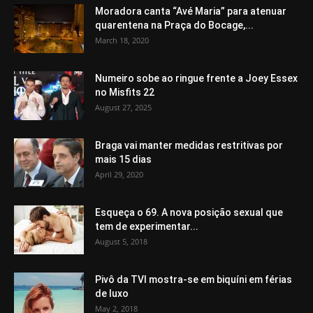
Moradora canta “Avé Maria” para atenuar
quarentena na Praça do Bocage,...
March 18, 2020
Numeiro sobe ao ringue frente a Joey Essex
no Misfits 22
August 27, 2025
Braga vai manter medidas restritivas por
mais 15 dias
April 29, 2020
Esqueça o 69. A nova posição sexual que
tem de experimentar...
August 5, 2018
Pivô da TVI mostra-se em biquíni em férias
de luxo
May 2, 2018