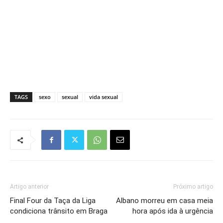
TAGS
sexo
sexual
vida sexual
Artigo anterior
Próximo artigo
Final Four da Taça da Liga
Albano morreu em casa meia
condiciona trânsito em Braga
hora após ida à urgência