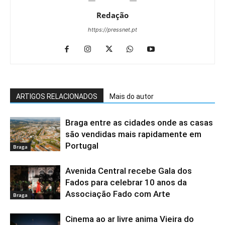
Redação
https://pressnet.pt
ARTIGOS RELACIONADOS
Mais do autor
Braga entre as cidades onde as casas
são vendidas mais rapidamente em
Portugal
Braga
Avenida Central recebe Gala dos
Fados para celebrar 10 anos da
Associação Fado com Arte
Braga
Cinema ao ar livre anima Vieira do