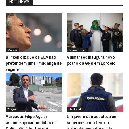
HOT NEWS
Mundo
Guimarães
Blinken diz que os EUA não
Guimarães inaugura novo
pretendem uma “mudança de
posto da GNR em Lordelo
regime”...
Braga
Nacional
Vereador Filipe Aguiar
Um jovem que assaltou um
assume apoiar medidas da
supermercado tentou
Coligação “Juntos por
atropelar inspetores da