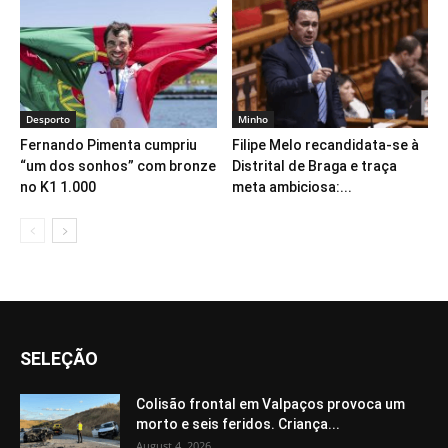
Desporto
Minho
Fernando Pimenta cumpriu
Filipe Melo recandidata-se à
“um dos sonhos” com bronze
Distrital de Braga e traça
no K1 1.000
meta ambiciosa:...
SELEÇÃO
Colisão frontal em Valpaços provoca um
morto e seis feridos. Criança...
August 4, 2026