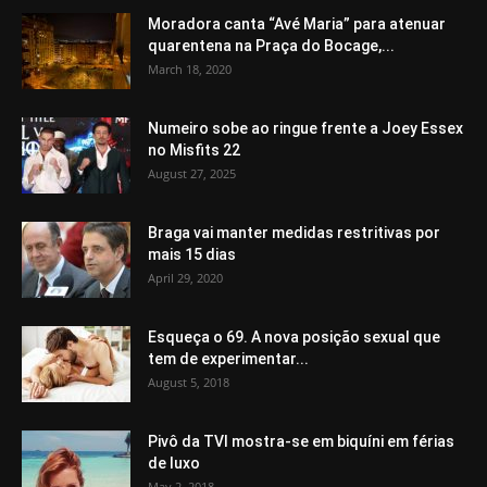
Moradora canta “Avé Maria” para atenuar
quarentena na Praça do Bocage,...
March 18, 2020
Numeiro sobe ao ringue frente a Joey Essex
no Misfits 22
August 27, 2025
Braga vai manter medidas restritivas por
mais 15 dias
April 29, 2020
Esqueça o 69. A nova posição sexual que
tem de experimentar...
August 5, 2018
Pivô da TVI mostra-se em biquíni em férias
de luxo
May 2, 2018