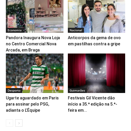
Economia
Nacional
Pandora Inaugura Nova Loja
Anticorpos da gema de ovo
no Centro Comercial Nova
em pastilhas contra a gripe
Arcada, em Braga
Desporto
Guimarães
Ugarte aguardado em Paris
Festivais Gil Vicente dão
para assinar pelo PSG,
início a 35.ª edição na 5.ª-
adianta o L’Équipe
feira em...