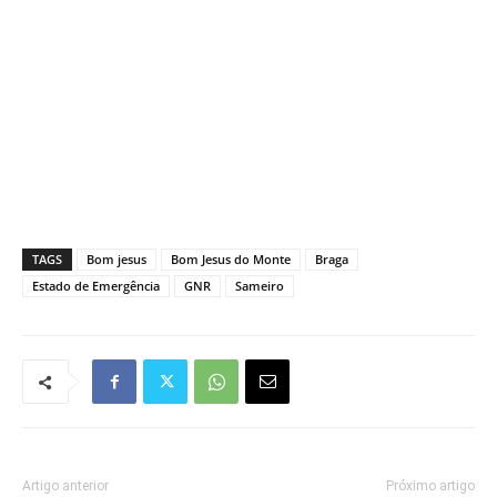
TAGS
Bom jesus
Bom Jesus do Monte
Braga
Estado de Emergência
GNR
Sameiro
Artigo anterior
Próximo artigo