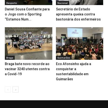
Desporto
Nacional
Daniel Sousa Confiante para
Secretário de Estado
o Jogo com o Sporting:
apresenta queixa contra
“Estamos Num...
bastonária dos enfermeiros
Braga
Guimarães
Braga bate novo recorde ao
Eco Afonsinho ajuda a
vacinar 3240 utentes contra
conquistar a
a Covid-19
sustentabilidade em
Guimarães