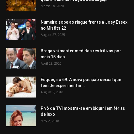
March 18, 2020
Numeiro sobe ao ringue frente a Joey Essex
no Misfits 22
August 27, 2025
Braga vai manter medidas restritivas por
mais 15 dias
April 29, 2020
Esqueça o 69. A nova posição sexual que
tem de experimentar...
August 5, 2018
Pivô da TVI mostra-se em biquíni em férias
de luxo
May 2, 2018