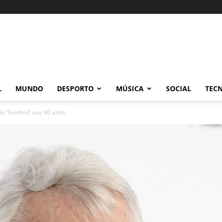
L
MUNDO
DESPORTO
MÚSICA
SOCIAL
TEC
ie ‘Seinfeld’ aos 90 anos