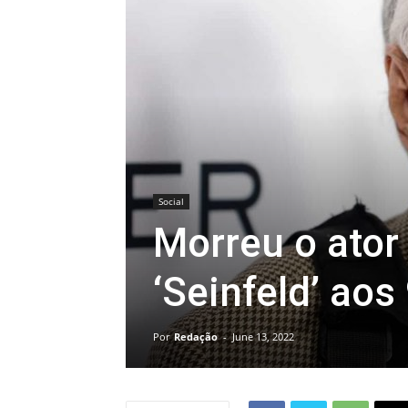
Social
Morreu o ator 
‘Seinfeld’ aos
Por
Redação
-
June 13, 2022