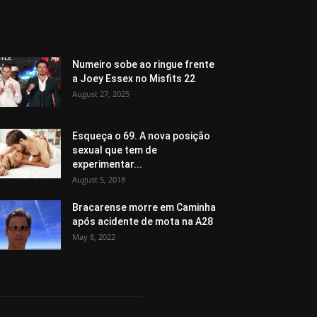
Numeiro sobe ao ringue frente
a Joey Essex no Misfits 22
August 27, 2025
Esqueça o 69. A nova posição
sexual que tem de
experimentar...
August 5, 2018
Bracarense morre em Caminha
após acidente de mota na A28
May 8, 2022