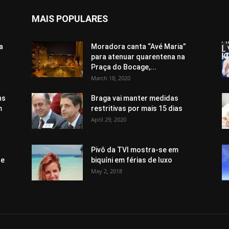
MAIS POPULARES
a
Moradora canta “Avé Maria”
para atenuar quarentena na
Praça do Bocage,...
March 18, 2020
ns
Braga vai manter medidas
m
restritivas por mais 15 dias
April 29, 2020
Pivô da TVI mostra-se em
de
biquíni em férias de luxo
May 2, 2018