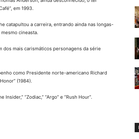
l Thomas Anderson, ainda desconhecido, o ter
 Café”, em 1993.
he catapultou a carreira, entrando ainda nas longas-
o mesmo cineasta.
um dos mais carismáticos personagens da série
penho como Presidente norte-americano Richard
Honor” (1984).
Insider,” “Zodiac,” “Argo” e “Rush Hour”.