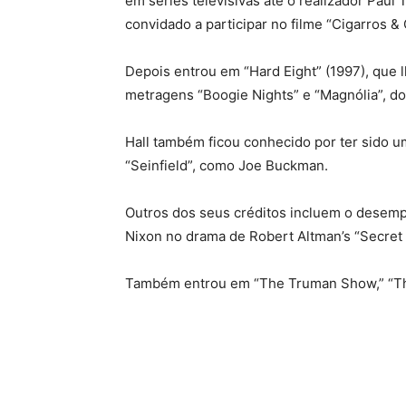
em séries televisivas até o realizador Pau
convidado a participar no filme “Cigarros &
Depois entrou em “Hard Eight” (1997), que l
metragens “Boogie Nights” e “Magnólia”, d
Hall também ficou conhecido por ter sido 
“Seinfield”, como Joe Buckman.
Outros dos seus créditos incluem o desem
Nixon no drama de Robert Altman’s “Secret 
Também entrou em “The Truman Show,” “The 