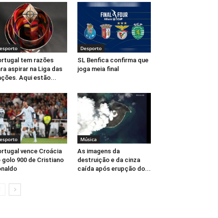
esporto
Desporto
rtugal tem razões
SL Benfica confirma que
ra aspirar na Liga das
joga meia final
ções. Aqui estão...
esporto
Música
rtugal vence Croácia
As imagens da
 golo 900 de Cristiano
destruição e da cinza
naldo
caída após erupção do...