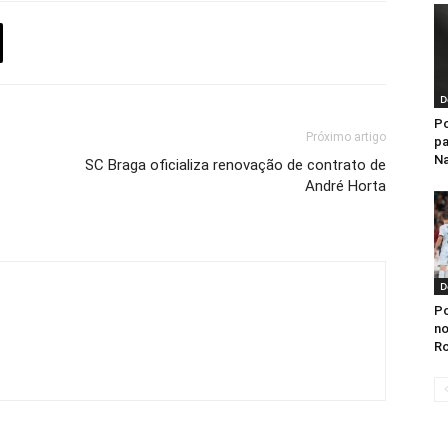
D
Po
Próximo artigo
pa
Na
SC Braga oficializa renovação de contrato de
André Horta
D
Po
no
Ro