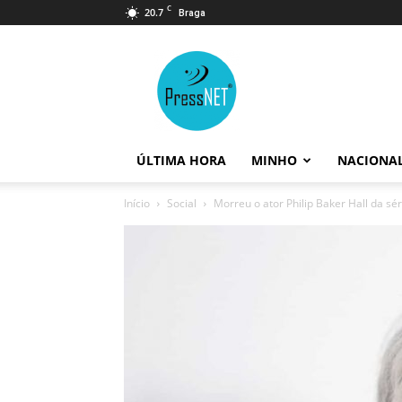
C
20.7
Braga
PressNET
ÚLTIMA HORA
MINHO
NACIONA
Início
Social
Morreu o ator Philip Baker Hall da sér