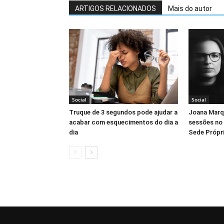
ARTIGOS RELACIONADOS
Mais do autor
Social
Social
Truque de 3 segundos pode ajudar a
Joana Marq
acabar com esquecimentos do dia a
sessões no
dia
Sede Própr