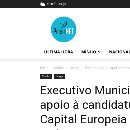
C
19.8
Braga
PressNET
ÚLTIMA HORA
MINHO
NACIONA
Início
Minho
Braga
Executivo Municipal vota mo
Minho
Braga
Executivo Munic
apoio à candidat
Capital Europeia