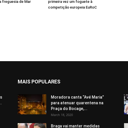
a freguesia de Mar
primeira vez um foguete à
competição europeia EuRoC
MAIS POPULARES
os
Moradora canta “Avé Maria”
.
para atenuar quarentena na
Praça do Bocage,...
March 18, 2020
Braga vai manter medidas