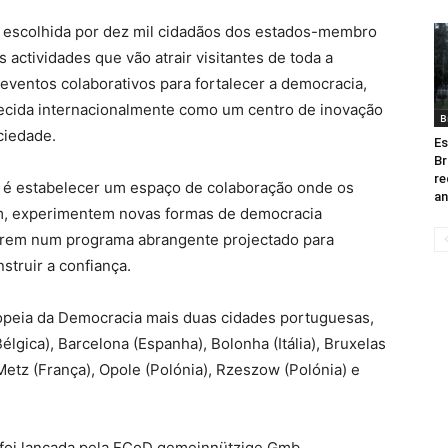
á escolhida por dez mil cidadãos dos estados-membro
 actividades que vão atrair visitantes de toda a
eventos colaborativos para fortalecer a democracia,
ecida internacionalmente como um centro de inovação
B
ciedade.
Es
Br
re
a é estabelecer um espaço de colaboração onde os
an
m, experimentem novas formas de democracia
spirem num programa abrangente projectado para
struir a confiança.
opeia da Democracia mais duas cidades portuguesas,
lgica), Barcelona (Espanha), Bolonha (Itália), Bruxelas
 Metz (França), Opole (Polónia), Rzeszow (Polónia) e
a foi lançada pela ECoD gemeinnützige Gmb,