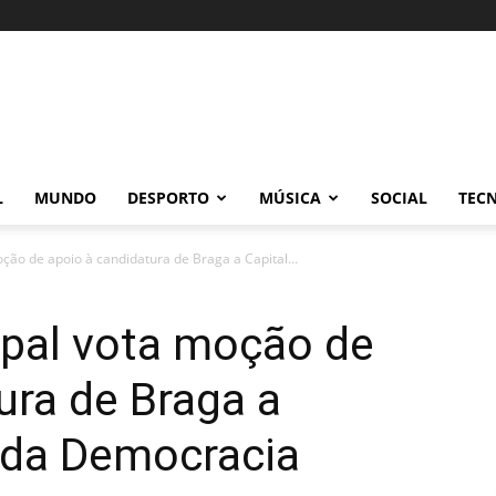
L
MUNDO
DESPORTO
MÚSICA
SOCIAL
TEC
ção de apoio à candidatura de Braga a Capital...
ipal vota moção de
ura de Braga a
 da Democracia