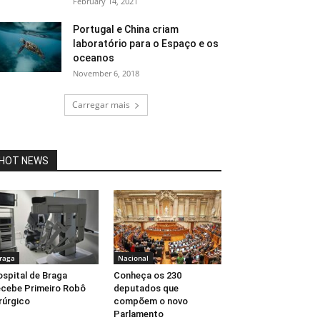
February 14, 2021
Portugal e China criam
laboratório para o Espaço e os
oceanos
November 6, 2018
Carregar mais
HOT NEWS
raga
Nacional
spital de Braga
Conheça os 230
cebe Primeiro Robô
deputados que
rúrgico
compõem o novo
Parlamento