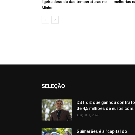
ligeira descida das temperaturas no
melhorias n
Minho
SELEÇÃO
DST diz que ganhou contrat
de 4,5 milhões de euros com..
August 7, 2026
Guimarães é a “capital do