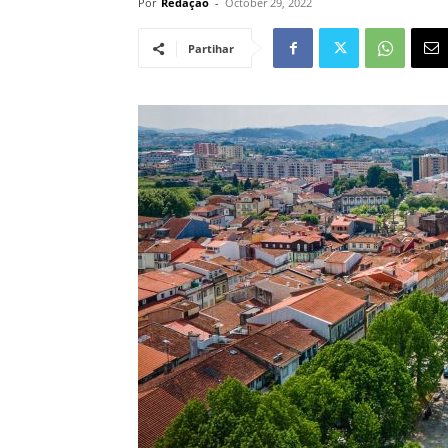
Por
Redação
-
October 29, 2022
Partihar