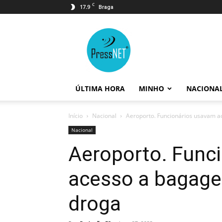
C
17.9
Braga
PressNET
ÚLTIMA HORA
MINHO
NACIONA
Início
Nacional
Aeroporto. Funcionários usavam a
Nacional
Aeroporto. Func
acesso a bagagen
droga