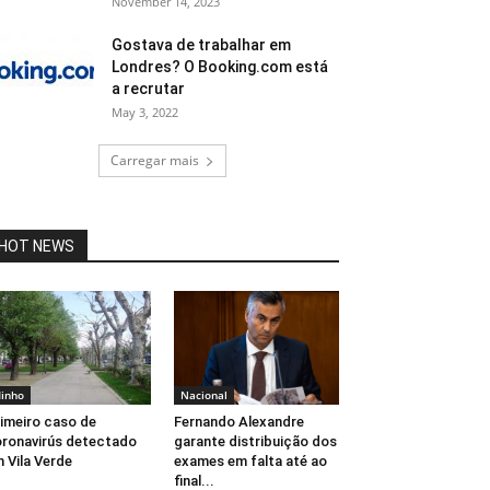
November 14, 2023
Gostava de trabalhar em
Londres? O Booking.com está
a recrutar
May 3, 2022
Carregar mais
HOT NEWS
inho
Nacional
imeiro caso de
Fernando Alexandre
ronavirús detectado
garante distribuição dos
 Vila Verde
exames em falta até ao
final...