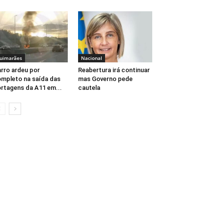
uimarães
Nacional
rro ardeu por
Reabertura irá continuar
mpleto na saída das
mas Governo pede
rtagens da A11 em...
cautela