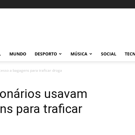
L
MUNDO
DESPORTO
MÚSICA
SOCIAL
TEC
cesso a bagagens para traficar droga
ionários usavam
s para traficar