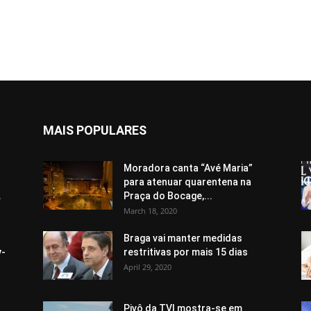
MAIS POPULARES
Moradora canta “Avé Maria”
para atenuar quarentena na
.
Praça do Bocage,...
March 18, 2020
Braga vai manter medidas
y-
restritivas por mais 15 dias
April 29, 2020
Pivô da TVI mostra-se em