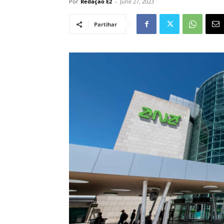
Por
Redação E2
-
June 27, 2023
Partihar