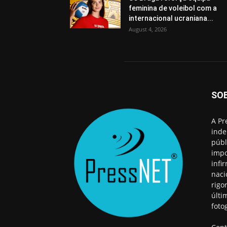
feminina de voleibol com a
internacional ucraniana...
August 4, 2026
SO
A Pr
inde
públ
impo
infi
naci
rigo
últi
foto