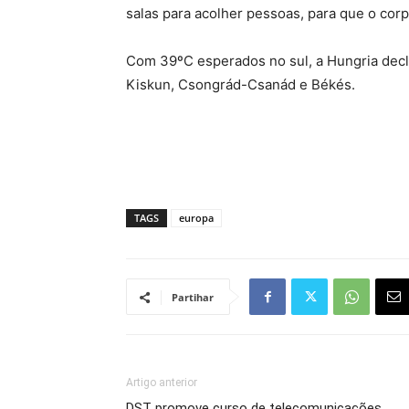
salas para acolher pessoas, para que o cor
Com 39ºC esperados no sul, a Hungria decl
Kiskun, Csongrád-Csanád e Békés.
TAGS
europa
Partihar
Artigo anterior
DST promove curso de telecomunicações