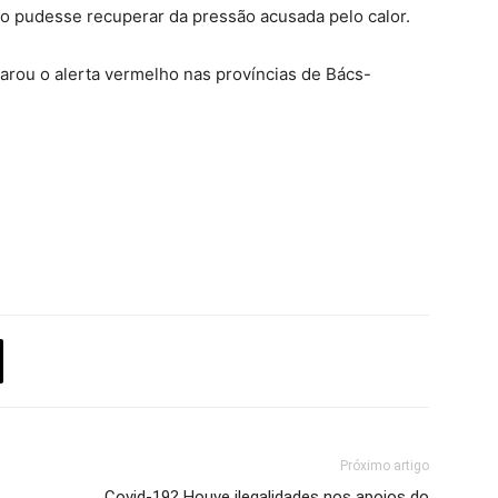
po pudesse recuperar da pressão acusada pelo calor.
arou o alerta vermelho nas províncias de Bács-
Próximo artigo
Covid-19? Houve ilegalidades nos apoios do