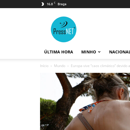
C
16.8
Braga
PressNET
ÚLTIMA HORA
MINHO
NACIONA
Início
Mundo
Europa vive “caos climático” devido 