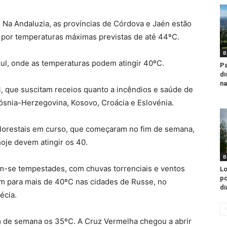
 Na Andaluzia, as províncias de Córdova e Jaén estão
 por temperaturas máximas previstas de até 44ºC.
B
 sul, onde as temperaturas podem atingir 40ºC.
Pa
di
na
 que suscitam receios quanto a incêndios e saúde de
ósnia-Herzegovina, Kosovo, Croácia e Eslovénia.
florestais em curso, que começaram no fim de semana,
je devem atingir os 40.
B
m-se tempestades, com chuvas torrenciais e ventos
Lo
po
am para mais de 40ºC nas cidades de Russe, no
di
écia.
im de semana os 35ºC. A Cruz Vermelha chegou a abrir