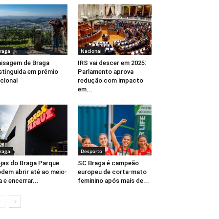
raga
Nacional
isagem de Braga
IRS vai descer em 2025:
stinguida em prémio
Parlamento aprova
cional
redução com impacto
em...
raga
Desporto
jas do Braga Parque
SC Braga é campeão
dem abrir até ao meio-
europeu de corta-mato
a e encerrar...
feminino após mais de...