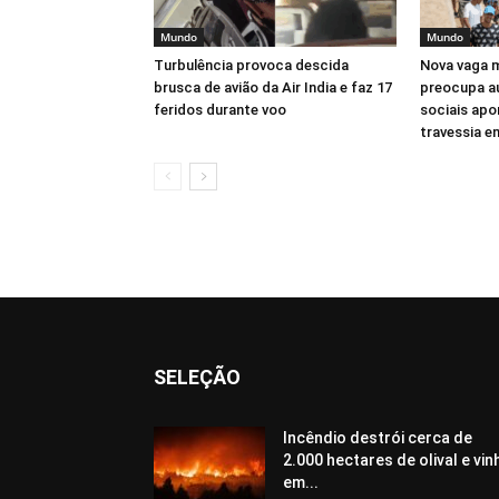
Mundo
Mundo
Turbulência provoca descida
Nova vaga m
brusca de avião da Air India e faz 17
preocupa au
feridos durante voo
sociais apo
travessia 
SELEÇÃO
Incêndio destrói cerca de
2.000 hectares de olival e vin
em...