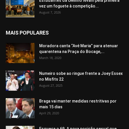
Estudantes da UMinho levam pela primeira
vez um foguete à competição...
August 7, 2026
MAIS POPULARES
Moradora canta “Avé Maria” para atenuar
quarentena na Praça do Bocage,...
March 18, 2020
Numeiro sobe ao ringue frente a Joey Essex
no Misfits 22
August 27, 2025
Braga vai manter medidas restritivas por
mais 15 dias
April 29, 2020
Esqueça o 69. A nova posição sexual que