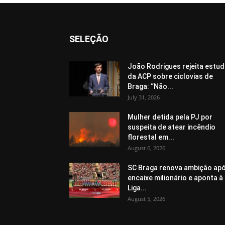
SELEÇÃO
João Rodrigues rejeita estu
da ACP sobre ciclovias de
Braga: “Não...
July 31, 2026
Mulher detida pela PJ por
suspeita de atear incêndio
florestal em...
August 6, 2026
SC Braga renova ambição ap
encaixe milionário e aponta à
Liga...
August 5, 2026