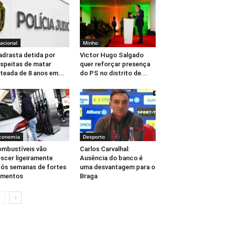
acional
Minho
drasta detida por
Victor Hugo Salgado
speitas de matar
quer reforçar presença
teada de 8 anos em...
do PS no distrito de...
conomia
Desporto
mbustíveis vão
Carlos Carvalhal:
scer ligeiramente
Ausência do banco é
ós semanas de fortes
uma desvantagem para o
umentos
Braga