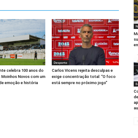
N
Ma
su
en
Desporto
nte celebra 100 anos do
Carlos Vicens rejeita desculpas e
s Moinhos Novos com um
exige concentração total: “O foco
 de emoção e história
está sempre no próximo jogo”
E
Co
de
ap
a