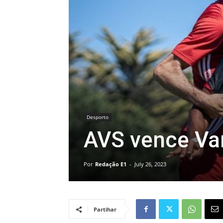
Desporto
AVS vence Var
Por
Redação E1
-
July 26, 2023
Partihar