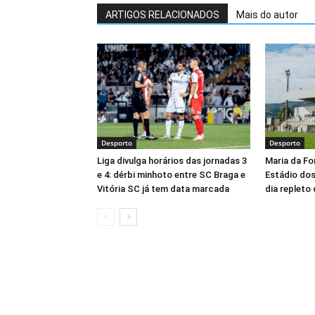
ARTIGOS RELACIONADOS
Mais do autor
Desporto
Desporto
Liga divulga horários das jornadas 3
Maria da Fo
e 4: dérbi minhoto entre SC Braga e
Estádio do
Vitória SC já tem data marcada
dia repleto