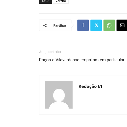
TAGS
Varzim
Partihar
Artigo anterior
Paços e Vilaverdense empatam em particular
Redação E1