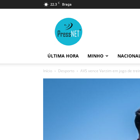
C
22.3
Braga
PressNET
ÚLTIMA HORA
MINHO
NACIONA
Início
Desporto
AVS vence Varzim em jogo de trei