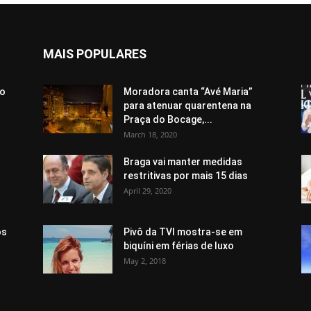
MAIS POPULARES
do
Moradora canta “Avé Maria”
para atenuar quarentena na
Praça do Bocage,...
March 18, 2020
Braga vai manter medidas
restritivas por mais 15 dias
April 29, 2020
ós
Pivô da TVI mostra-se em
biquíni em férias de luxo
May 2, 2018