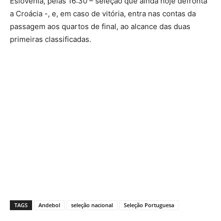
Eslovénia, pelas 16:30 – seleção que ainda hoje defronta
a Croácia -, e, em caso de vitória, entra nas contas da
passagem aos quartos de final, ao alcance das duas
primeiras classificadas.
TAGS
Andebol
seleção nacional
Seleção Portuguesa