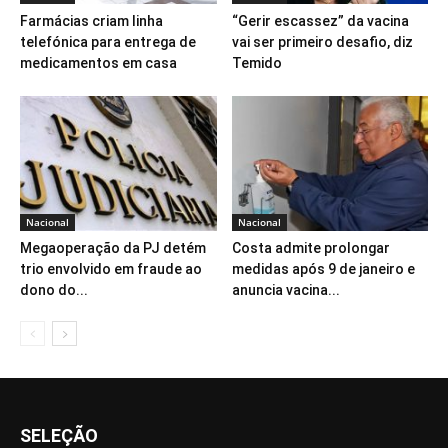
Farmácias criam linha
“Gerir escassez” da vacina
telefónica para entrega de
vai ser primeiro desafio, diz
medicamentos em casa
Temido
Nacional
Nacional
Megaoperação da PJ detém
Costa admite prolongar
trio envolvido em fraude ao
medidas após 9 de janeiro e
dono do...
anuncia vacina...
SELEÇÃO