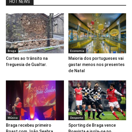
HOT NEWS
Braga
Economia
Cortes ao trânsito na
Maioria dos portugueses vai
freguesia de Gualtar.
gastar menos nos presentes
de Natal
Música
Desporto
Braga recebeu primeiro
Sporting de Braga vence
Roast com João Seabra
Boavista e isola-se no