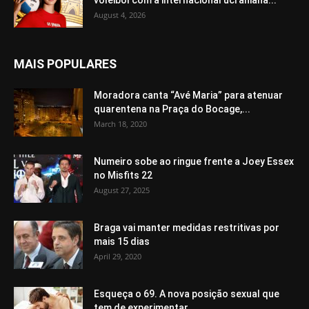
August 4, 2026
MAIS POPULARES
Moradora canta “Avé Maria” para atenuar
quarentena na Praça do Bocage,...
March 18, 2020
Numeiro sobe ao ringue frente a Joey Essex
no Misfits 22
August 27, 2025
Braga vai manter medidas restritivas por
mais 15 dias
April 29, 2020
Esqueça o 69. A nova posição sexual que
tem de experimentar...