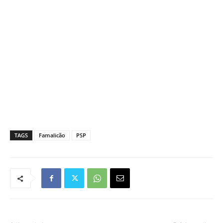
TAGS
Famalicão
PSP